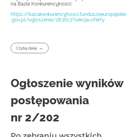
na Bazie Konkurencyjności:
https://bazakonkurencyjnosci.funduszeeuropejskie
.gov.pl/ogloszenia/183613?sekcja=oferty
Czytaj dalej
Ogłoszenie wyników
postępowania
nr 2/202
Po zebraniu wszystkich