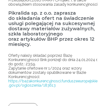
Przedsiębiorczości (PARP) („Projekt”), a także
obowiązkiem stosowania zasady konkurencyjności
Pikralida sp. z o.o. zaprasza
do składania ofert na świadczenie
usługi polegającej na sukcesywnej
dostawy materiałów zużywalnych,
szkła laboratoryjnego
oraz artykułów BHP przez okres 12
miesięcy.
Oferty należy składać poprzez Bazę
Konkurencyjności (link poniżej) do dnia 24.01.2024 r.
do godz.: 23:59.
Zapytanie ofertowe nr 1/2024 oraz wzory
dokumentów zostały opublikowane w Bazie
Konkurencyjności:
https://bazakonkurencyjnosci.funduszeeuropejskie
.gov.pl/ogloszenia/183613