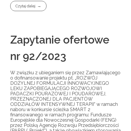
Czytaj dalej
Zapytanie ofertowe
nr 92/2023
W związku z ubieganiem się przez Zamawiającego
o dofinansowanie projektu pt. „ROZWÓJ
DOŻYLNEJ FORMULACJI INNOWACYJNEGO
LEKU ZAPOBIEGAJĄCEGO ROZWOJOWI
PADACZKI POURAZOWEJ I POUDAROWEJ,
PRZEZNACZONEJ DLA PACJENTÓW
ODDZIAŁÓW INTENSYWNEJ TERAPII” w ramach
naboru w konkursie ścieżka SMART 2
finansowanego w ramach programu: Fundusze
Europejskie dla Nowoczesnej Gospodarki (FENG)
przez Polską Agencję Rozwoju Przedsiębiorczości
(PARP) („Projekt”), a także obowiązkiem stosowania