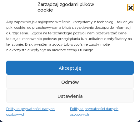
Polityka prywatności danych osobowych
Zarządzaj zgodami plików
cookie
Wykonanie:
Zoja Żak
Aby zapewnić jak najlepsze wrażenia, korzystamy z technologii, takich jak
pliki cookie, do przechowywania i/lub uzyskiwania dostępu do informacji
o urządzeniu. Zgoda na te technologie pozwoli nam przetwarzać dane,
O Firmie
takie jak zachowanie podczas przeglądania lub unikalne identyfikatory na
Przełomowe terapie
tej stronie. Brak wyrażenia zgody lub wycofanie zgody może
Innowacyjne formulacje
niekorzystnie wpłynąć na niektóre cechy i funkcje.
Usługi B+R
Akceptuję
Odmów
KONTAKT
Ustawienia
Pikralida sp. z o.o.
Polityka prywatności danych
Polityka prywatności danych
contact@pikralida.eu
osobowych
osobowych
+48 534 662 201