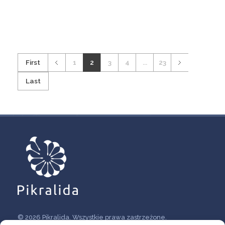
First
1
2
3
4
...
23
Last
© 2026 Pikralida. Wszystkie prawa zastrzeżone.