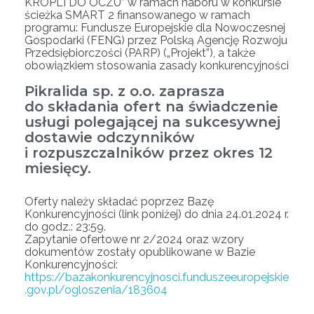
KROPLI DO OCZU” w ramach naboru w konkursie
ścieżka SMART 2 finansowanego w ramach
programu: Fundusze Europejskie dla Nowoczesnej
Gospodarki (FENG) przez Polską Agencję Rozwoju
Przedsiębiorczości (PARP) („Projekt”), a także
obowiązkiem stosowania zasady konkurencyjności
Pikralida sp. z o.o. zaprasza
do składania ofert na świadczenie
usługi polegającej na sukcesywnej
dostawie odczynników
i rozpuszczalników przez okres 12
miesięcy.
Oferty należy składać poprzez Bazę
Konkurencyjności (link poniżej) do dnia 24.01.2024 r.
do godz.: 23:59.
Zapytanie ofertowe nr 2/2024 oraz wzory
dokumentów zostały opublikowane w Bazie
Konkurencyjności:
https://bazakonkurencyjnosci.funduszeeuropejskie
.gov.pl/ogloszenia/183604