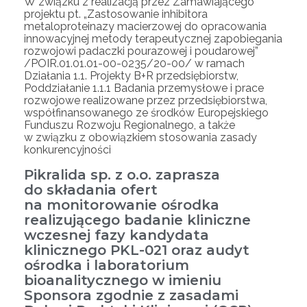
W związku z realizacją przez Zamawiającego
projektu pt. „Zastosowanie inhibitora
metaloproteinazy macierzowej do opracowania
innowacyjnej metody terapeutycznej zapobiegania
rozwojowi padaczki pourazowej i poudarowej”
/POIR.01.01.01-00-0235/20-00/ w ramach
Działania 1.1. Projekty B+R przedsiębiorstw,
Poddziałanie 1.1.1 Badania przemysłowe i prace
rozwojowe realizowane przez przedsiębiorstwa,
współfinansowanego ze środków Europejskiego
Funduszu Rozwoju Regionalnego, a także
w związku z obowiązkiem stosowania zasady
konkurencyjności
Pikralida sp. z o.o. zaprasza
do składania ofert
na monitorowanie ośrodka
realizującego badanie kliniczne
wczesnej fazy kandydata
klinicznego PKL-021 oraz audyt
ośrodka i laboratorium
bioanalitycznego w imieniu
Sponsora zgodnie z zasadami