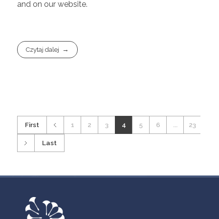
and on our website.
Czytaj dalej
First
1
2
3
4
5
6
...
23
Last