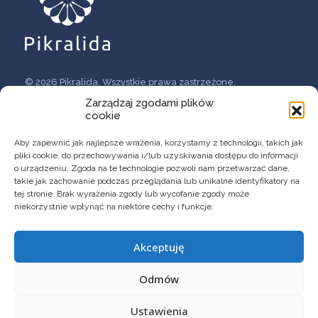
© 2026 Pikralida. Wszystkie prawa zastrzeżone.
Polityka prywatności danych osobowych
Zarządzaj zgodami plików
cookie
Wykonanie:
Zoja Żak
Aby zapewnić jak najlepsze wrażenia, korzystamy z technologii, takich jak
pliki cookie, do przechowywania i/lub uzyskiwania dostępu do informacji
o urządzeniu. Zgoda na te technologie pozwoli nam przetwarzać dane,
O Firmie
takie jak zachowanie podczas przeglądania lub unikalne identyfikatory na
Przełomowe terapie
tej stronie. Brak wyrażenia zgody lub wycofanie zgody może
Innowacyjne formulacje
niekorzystnie wpłynąć na niektóre cechy i funkcje.
Usługi B+R
Akceptuję
Odmów
KONTAKT
Ustawienia