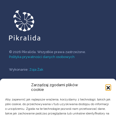
© 2026 Pikralida. Wszystkie prawa zastrzeżone.
Polityka prywatności danych osobowych
Wykonanie:
Zoja Żak
Zarządzaj zgodami plików
O Firmie
cookie
Przełomowe terapie
Innowacyjne formulacje
Aby zapewnić jak najlepsze wrażenia, korzystamy z technologii, takich jak
Usługi B+R
pliki cookie, do przechowywania i/lub uzyskiwania dostępu do informacji
o urządzeniu. Zgoda na te technologie pozwoli nam przetwarzać dane,
takie jak zachowanie podczas przeglądania lub unikalne identyfikatory na