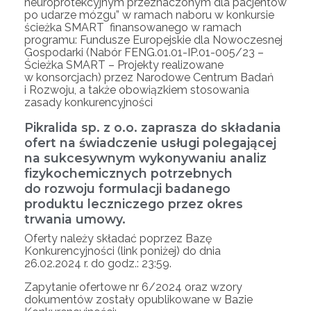
neuroprotekcyjnym przeznaczonym dla pacjentów
po udarze mózgu” w ramach naboru w konkursie
ścieżka SMART finansowanego w ramach
programu: Fundusze Europejskie dla Nowoczesnej
Gospodarki (Nabór FENG.01.01-IP.01-005/23 –
Ścieżka SMART – Projekty realizowane
w konsorcjach) przez Narodowe Centrum Badań
i Rozwoju, a także obowiązkiem stosowania
zasady konkurencyjności
Pikralida sp. z o.o. zaprasza do składania
ofert na świadczenie usługi polegającej
na sukcesywnym wykonywaniu analiz
fizykochemicznych potrzebnych
do rozwoju formulacji badanego
produktu leczniczego przez okres
trwania umowy.
Oferty należy składać poprzez Bazę
Konkurencyjności (link poniżej) do dnia
26.02.2024 r. do godz.: 23:59.
Zapytanie ofertowe nr 6/2024 oraz wzory
dokumentów zostały opublikowane w Bazie