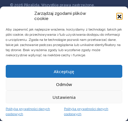
© 2026 Pikralida. Wszystkie prawa zastrzeżone.
Polityka prywatności danych osobowych
Zarządzaj zgodami plików
cookie
Wykonanie:
Zoja Żak
Aby zapewnić jak najlepsze wrażenia, korzystamy z technologii, takich jak
pliki cookie, do przechowywania i/lub uzyskiwania dostępu do informacji
o urządzeniu. Zgoda na te technologie pozwoli nam przetwarzać dane,
O Firmie
takie jak zachowanie podczas przeglądania lub unikalne identyfikatory na
Przełomowe terapie
tej stronie. Brak wyrażenia zgody lub wycofanie zgody może
Innowacyjne formulacje
niekorzystnie wpłynąć na niektóre cechy i funkcje.
Usługi B+R
Akceptuję
Odmów
KONTAKT
Ustawienia
Pikralida sp. z o.o.
Polityka prywatności danych
Polityka prywatności danych
contact@pikralida.eu
osobowych
osobowych
+48 534 662 201