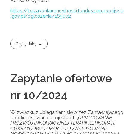
Konkurencyjności:
https://bazakonkurencyjnosci.funduszeeuropejskie
.gov.pl/ogloszenia/185072
Czytaj dalej
Zapytanie ofertowe
nr 10/2024
W związku z ubieganiem się przez Zamawiającego
o dofinansowanie projektu pt. „
OPRACOWANIE
I ROZWÓJ INNOWACYJNEJ TERAPII RETINOPATII
CUKRZYCOWEJ OPARTEJ O ZASTOSOWANIE
NOWOCZESNEJ FORMULACJI W POSTACI KROPLI