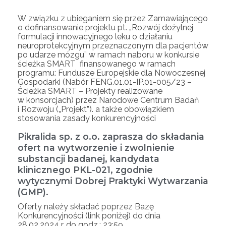
W związku z ubieganiem się przez Zamawiającego
o dofinansowanie projektu pt. „Rozwój dożylnej
formulacji innowacyjnego leku o działaniu
neuroprotekcyjnym przeznaczonym dla pacjentów
po udarze mózgu” w ramach naboru w konkursie
ścieżka SMART finansowanego w ramach
programu: Fundusze Europejskie dla Nowoczesnej
Gospodarki (Nabór FENG.01.01-IP.01-005/23 –
Ścieżka SMART – Projekty realizowane
w konsorcjach) przez Narodowe Centrum Badań
i Rozwoju („Projekt”). a także obowiązkiem
stosowania zasady konkurencyjności
Pikralida sp. z o.o. zaprasza do składania
ofert na wytworzenie i zwolnienie
substancji badanej, kandydata
klinicznego PKL-021, zgodnie
wytycznymi Dobrej Praktyki Wytwarzania
(GMP).
Oferty należy składać poprzez Bazę
Konkurencyjności (link poniżej) do dnia
28.02.2024 r. do godz.: 23:59.