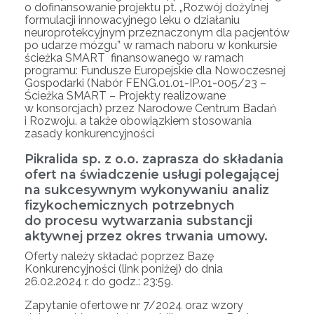
o dofinansowanie projektu pt. „Rozwój dożylnej
formulacji innowacyjnego leku o działaniu
neuroprotekcyjnym przeznaczonym dla pacjentów
po udarze mózgu” w ramach naboru w konkursie
ścieżka SMART finansowanego w ramach
programu: Fundusze Europejskie dla Nowoczesnej
Gospodarki (Nabór FENG.01.01-IP.01-005/23 –
Ścieżka SMART – Projekty realizowane
w konsorcjach) przez Narodowe Centrum Badań
i Rozwoju. a także obowiązkiem stosowania
zasady konkurencyjności
Pikralida sp. z o.o. zaprasza do składania
ofert na świadczenie usługi polegającej
na sukcesywnym wykonywaniu analiz
fizykochemicznych potrzebnych
do procesu wytwarzania substancji
aktywnej przez okres trwania umowy.
Oferty należy składać poprzez Bazę
Konkurencyjności (link poniżej) do dnia
26.02.2024 r. do godz.: 23:59.
Zapytanie ofertowe nr 7/2024 oraz wzory