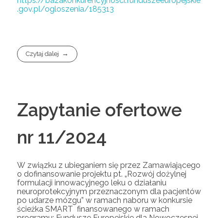
https://bazakonkurencyjnosci.funduszeeuropejskie
.gov.pl/ogloszenia/185313
Czytaj dalej
Zapytanie ofertowe
nr 11/2024
W związku z ubieganiem się przez Zamawiającego
o dofinansowanie projektu pt. „Rozwój dożylnej
formulacji innowacyjnego leku o działaniu
neuroprotekcyjnym przeznaczonym dla pacjentów
po udarze mózgu” w ramach naboru w konkursie
ścieżka SMART finansowanego w ramach
programu: Fundusze Europejskie dla Nowoczesnej