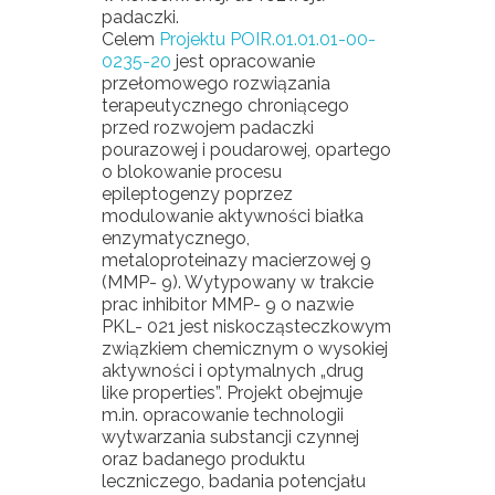
padaczki.
Celem
Projektu POIR.01.01.01-00-
0235-
20
jest opracowanie
przełomowego rozwiązania
terapeutycznego chroniącego
przed rozwojem padaczki
pourazowej i poudarowej, opartego
o blokowanie procesu
epileptogenzy poprzez
modulowanie aktywności białka
enzymatycznego,
metaloproteinazy macierzowej 9
(MMP- 9). Wytypowany w trakcie
prac inhibitor MMP- 9 o nazwie
PKL- 021 jest niskocząsteczkowym
związkiem chemicznym o wysokiej
aktywności i optymalnych „drug
like properties”. Projekt obejmuje
m.in. opracowanie technologii
wytwarzania substancji czynnej
oraz badanego produktu
leczniczego, badania potencjału