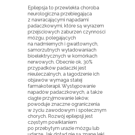
Epilepsja to przewlekła choroba
neurologiczna przebiegająca
z nawracającymi napadami
padaczkowymi, które są wyrazem
przejściowych zaburzeń czynności
mózgu, polegających
na nadmiernych i gwałtownych,
samorzutnych wyładowaniach
bioelektrycznych w komórkach
nerwowych. Obecnie ok. 30%
przypadków padaczki jest
nieuleczalnych, a łagodzenie ich
objawów wymaga stałej
farmakoterapii. Występowanie
napadów padaczkowych, a także
ciągłe przyjmowanie leków,
powoduje znaczne ograniczenia
w życiu zawodowym i społecznym
chorych. Rozwój epilepsji jest
częstym powikłaniem
po przebytym urazie mózgu lub
udarze. Jak dotąd nie są znane leki