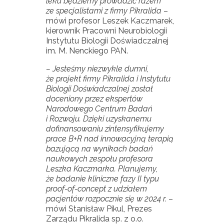
leku będziemy prowadzić razem
ze specjalistami z firmy Pikralida
–
mówi profesor Leszek Kaczmarek,
kierownik Pracowni Neurobiologii
Instytutu Biologii Doświadczalnej
im. M. Nenckiego PAN.
– Jesteśmy niezwykle dumni,
że projekt firmy Pikralida i Instytutu
Biologii Doświadczalnej został
doceniony przez ekspertów
Narodowego Centrum Badań
i Rozwoju. Dzięki uzyskanemu
dofinansowaniu zintensyfikujemy
prace B+R nad innowacyjną terapią
bazującą na wynikach badań
naukowych zespołu profesora
Leszka Kaczmarka. Planujemy,
że badanie kliniczne fazy II typu
proof-of-concept z udziałem
pacjentów rozpocznie się w 2024 r.
–
mówi Stanisław Pikul, Prezes
Zarządu Pikralida sp. z o.o.