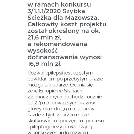
w ramach konkursu
3/1.1.1/2020 Szybka
Ścieżka dla Mazowsza.
Całkowity koszt projektu
został określony na ok.
21,6 mln zł,
a rekomendowana
wysokość
dofinansowania wynosi
16,9 mln zł.
Rozwój epilepsji jest częstym
powikłaniem po przebytym urazie
mózgu lub udarze. Ocenia się,
że w Europie i w Stanach
Zjednoczonych dochodzi rocznie
do 2,3 mln poważnych urazów
głowy oraz do 1,9 mln udarów –
każde z tych zdarzeń może
skutkować rozpoczęciem procesu
epileptogenezy prowadzącej
w konsekwencji do rozwoju