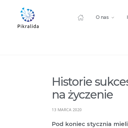
O nas
Home
Blog
Aktualności
Historie sukcesu – Cząsteczka
Historie sukcesu – C
Historie sukce
na życzenie
13 MARCA 2020
Pod koniec stycznia mie