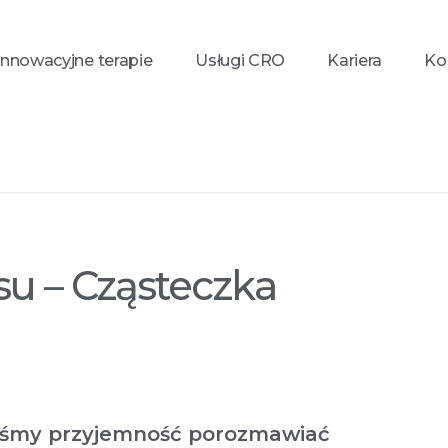
Innowacyjne terapie
Usługi CRO
Kariera
Ko
 ...
ząsteczka na życzenie
su – Cząsteczka
liśmy przyjemność porozmawiać