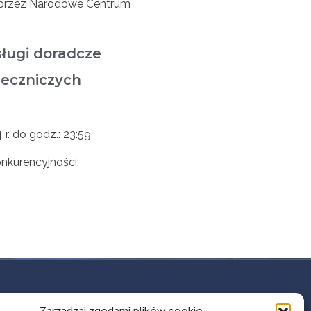
) przez Narodowe Centrum
sługi doradcze
leczniczych
r. do godz.: 23:59.
nkurencyjności:
KONTAKT