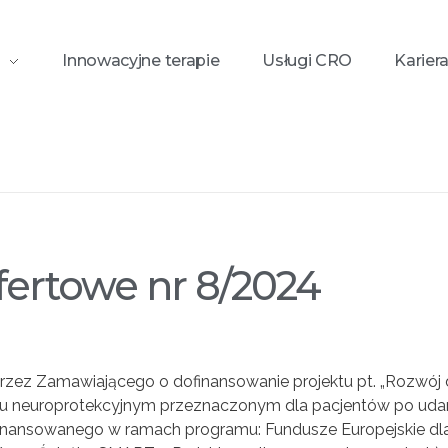
Innowacyjne terapie
Usługi CRO
Karier
.
nr 8/2024
fertowe nr 8/2024
rzez Zamawiającego o dofinansowanie projektu pt. „Rozwój d
niu neuroprotekcyjnym przeznaczonym dla pacjentów po ud
inansowanego w ramach programu: Fundusze Europejskie d