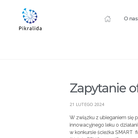
O nas
Home
Blog
Zamówienia
Zapytanie ofertowe nr 8/2..
Zapytanie ofertowe 
Zapytanie o
21 LUTEGO 2024
W związku z ubieganiem się p
innowacyjnego leku o działa
w konkursie ścieżka SMART f