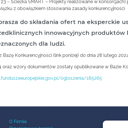
/23 – Ścieżka SMART – Projekty realizowane w konsorcjach
związku z obowiązkiem stosowania zasady konkurencyjności
zaprasza do składania ofert na eksperckie u
zedklinicznych innowacyjnych produktów 
eznaczonych dla ludzi.
Bazę Konkurencyjności (link poniżej) do dnia 28 lutego 2024 
4 oraz wzory dokumentów zostały opublikowane w Bazie Ko
i.funduszeeuropejskie.gov.pl/ogloszenia/185265
O Firmie