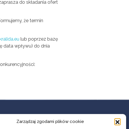
zaprasza do składania ofert
formujemy, że termin
kralida.eu
lub poprzez bazę
 się data wpływu) do dnia
onkurencyjności:
KONTAKT
Zarządzaj zgodami plików cookie