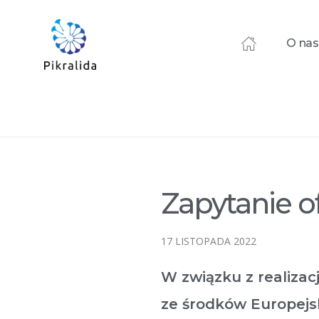
O nas
Home
Blog
Zamówienia
Zapytanie ofertowe nr 92/..
Zapytanie ofertowe 
Zapytanie o
17 LISTOPADA 2022
W związku z realiza
ze środków Europej