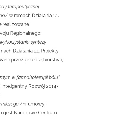
ody terapeutycznej
0/ w ramach Działania 1.1.
e realizowane
woju Regionalnego;
 wykorzystaniu syntezy
ach Działania 1.1. Projekty
wane przez przedsiębiorstwa,
znym w farmakoterapii bólu”
Inteligentny Rozwój 2014-
;
ętniczego
/nr umowy:
em jest Narodowe Centrum