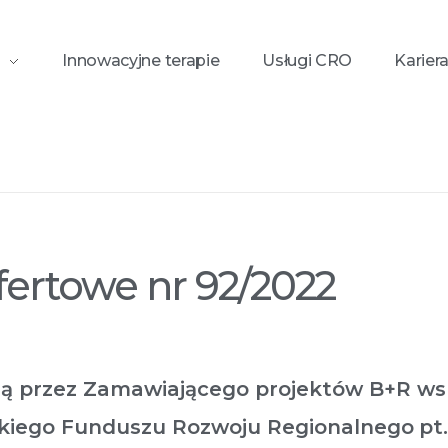
Innowacyjne terapie
Usługi CRO
Karier
.
nr 92/2022
fertowe nr 92/2022
cją przez Zamawiającego projektów B+R w
skiego Funduszu Rozwoju Regionalnego
pt.