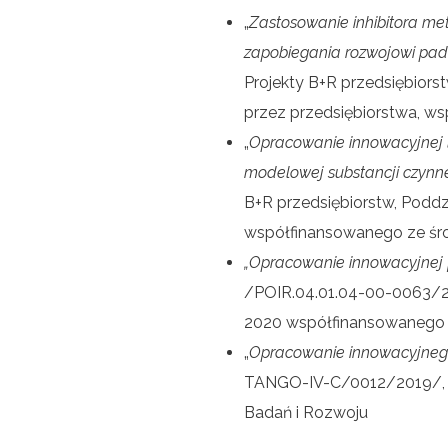
„
Zastosowanie inhibitora me
zapobiegania rozwojowi pad
Projekty B+R przedsiębiors
przez przedsiębiorstwa, w
„
Opracowanie innowacyjnej li
modelowej substancji czynn
B+R przedsiębiorstw, Poddz
współfinansowanego ze śr
„Opracowanie innowacyjnej 
/POIR.04.01.04-00-0063/20
2020 współfinansowanego 
„
Opracowanie innowacyjnego
TANGO-IV-C/0012/2019/, f
Badań i Rozwoju