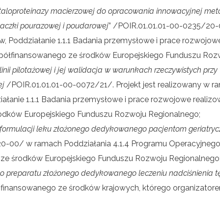
taloproteinazy macierzowej do opracowania innowacyjnej met
aczki pourazowej i poudarowej
” /POIR.01.01.01-00-0235/20-0
tw, Poddziałanie 1.1.1 Badania przemysłowe i prace rozwojow
spółfinansowanego ze środków Europejskiego Funduszu Roz
nii pilotażowej i jej walidacja w warunkach rzeczywistych przy
ej
/POIR.01.01.01-00-0072/21/. Projekt jest realizowany w ram
iałanie 1.1.1 Badania przemysłowe i prace rozwojowe realizo
odków Europejskiego Funduszu Rozwoju Regionalnego;
formulacji leku złożonego dedykowanego pacjentom geriatryc
-00/ w ramach Poddziałania 4.1.4 Programu Operacyjnego 
ze środków Europejskiego Funduszu Rozwoju Regionalnego
 preparatu złożonego dedykowanego leczeniu nadciśnienia t
inansowanego ze środków krajowych, którego organizator