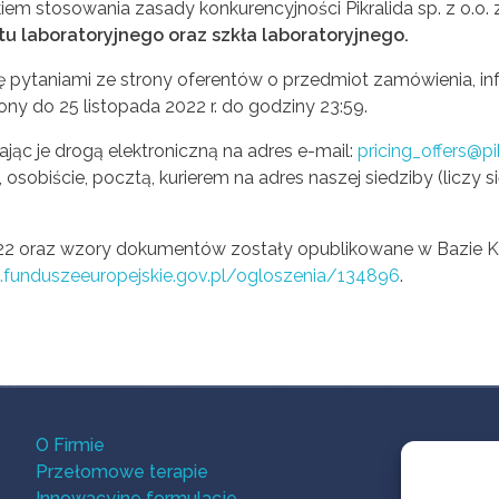
em stosowania zasady konkurencyjności Pikralida sp. z o.o. 
u laboratoryjnego oraz szkła laboratoryjnego.
ę pytaniami ze strony oferentów o przedmiot zamówienia, in
ony do 25 listopada 2022 r. do godziny 23:59.
ając je drogą elektroniczną na adres e-mail:
pricing_offers@pi
), osobiście, pocztą, kurierem na adres naszej siedziby (liczy
22 oraz wzory dokumentów zostały opublikowane w Bazie K
i.funduszeeuropejskie.gov.pl/ogloszenia/134896
.
O Firmie
Przełomowe terapie
Innowacyjne formulacje