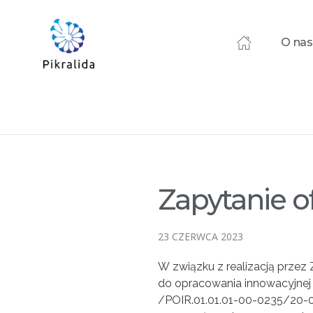
O nas
Home
Blog
Zamówienia
Zapytanie ofertowe nr 64/..
Zapytanie ofertowe 
Zapytanie o
23 CZERWCA 2023
W związku z realizacją przez
do opracowania innowacyjnej
/POIR.01.01.01-00-0235/20-00/