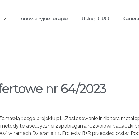
Innowacyjne terapie
Usługi CRO
Karier
.
nr 64/2023
fertowe nr 64/2023
 Zamawiającego projektu pt. „Zastosowanie inhibitora metal
 metody terapeutycznej zapobiegania rozwojowi padaczki p
 w ramach Działania 1.1. Projekty B+R przedsiębiorstw, Podd