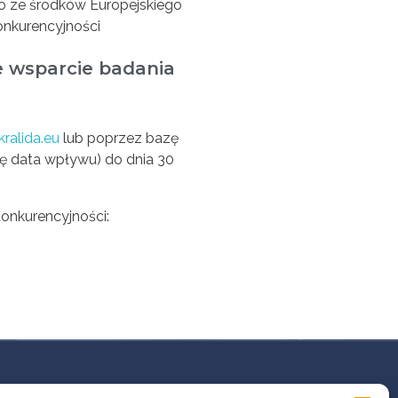
o ze środków Europejskiego
onkurencyjności
we wsparcie badania
kralida.eu
lub poprzez bazę
 się data wpływu) do dnia 30
onkurencyjności: