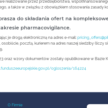
we realizowane przez przedsiębiorstwa, współfinansowaneg
go, a także w związku z obowiązkiem stosowania zasady k
 zaprasza do składania ofert na komplekso
 zakresie pharmacovigilance.
ając je drogą elektroniczną na adres e-mail:
pricing_offers@pi
), osobiście, pocztą, kurierem na adres naszej siedziby (liczy
9.
23 oraz wzory dokumentów zostały opublikowane w Bazie K
i.funduszeeuropejskie.gov.pl/ogloszenia/164224
O Firmie