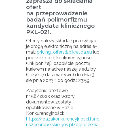
zaprasza do składania
ofert
na przeprowadzenie
badań polimorfizmu
kandydata klinicznego
PKL-021.
Oferty należy składać przesyłając
je drogą elektroniczną na adres e-
mail:
pricing_offers@pikralida.eu
lub
poprzez bazę konkurencyjności
(link poniżej), osobiście, pocztą,
kurierem na adres naszej siedziby
(liczy się data wpływu) do dnia 3
sierpnia 2023 r. do godz.: 23:59.
Zapytanie ofertowe
nr 58/2023 oraz wzory
dokumentów zostały
opublikowane w Bazie
Konkurencyjności:
https://bazakonkurencyjnosci.fund
uszeeuropejskie.gov.pl/ogloszenia