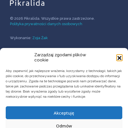
© 2026 Pikralida. Wszystkie prawa zastrzeżone.
Polityka prywatności danych osobowych
Wykonanie:
Zoja Żak
Zarządzaj zgodami plików
O Firmie
cookie
Przełomowe terapie
Innowacyjne formulacje
Aby zapewnić jak najlepsze wrażenia, korzystamy z technologii, takich jak
Usługi B+R
pliki cookie, do przechowywania i/lub uzyskiwania dostępu do informacji
o urządzeniu. Zgoda na te technologie pozwoli nam przetwarzać dane,
takie jak zachowanie podczas przeglądania lub unikalne identyfikatory na
tej stronie. Brak wyrażenia zgody lub wycofanie zgody może
niekorzystnie wpłynąć na niektóre cechy i funkcje.
KONTAKT
Akceptuję
Pikralida sp. z o.o.
contact@pikralida.eu
Odmów