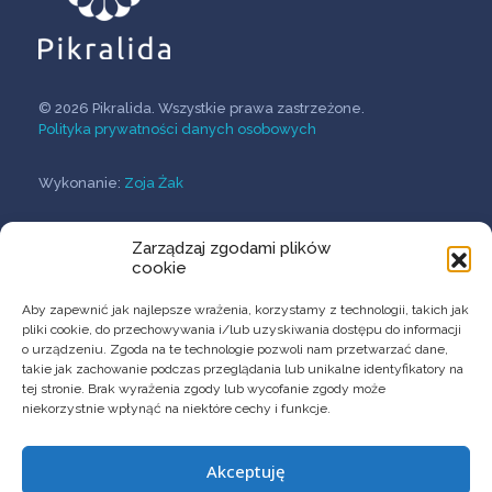
© 2026 Pikralida. Wszystkie prawa zastrzeżone.
Polityka prywatności danych osobowych
Wykonanie:
Zoja Żak
Zarządzaj zgodami plików
O Firmie
cookie
Przełomowe terapie
Innowacyjne formulacje
Aby zapewnić jak najlepsze wrażenia, korzystamy z technologii, takich jak
Usługi B+R
pliki cookie, do przechowywania i/lub uzyskiwania dostępu do informacji
o urządzeniu. Zgoda na te technologie pozwoli nam przetwarzać dane,
takie jak zachowanie podczas przeglądania lub unikalne identyfikatory na
tej stronie. Brak wyrażenia zgody lub wycofanie zgody może
niekorzystnie wpłynąć na niektóre cechy i funkcje.
KONTAKT
Akceptuję